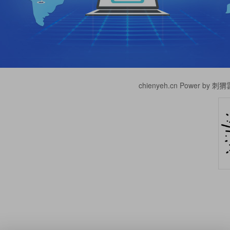
chienyeh.cn Power by 刺